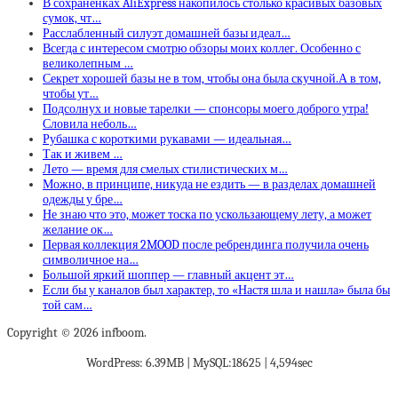
В сохраненках AliExpress накопилось столько красивых базовых
сумок, чт…
Расслабленный силуэт домашней базы идеал…
Всегда с интересом смотрю обзоры моих коллег. Особенно с
великолепным …
Секрет хорошей базы не в том, чтобы она была скучной.А в том,
чтобы ут…
Подсолнух и новые тарелки — спонсоры моего доброго утра!
Словила неболь…
Рубашка с короткими рукавами — идеальная…
Так и живем …
Лето — время для смелых стилистических м…
Можно, в принципе, никуда не ездить — в разделах домашней
одежды у бре…
Не знаю что это, может тоска по ускользающему лету, а может
желание ок…
Первая коллекция 2MOOD после ребрендинга получила очень
символичное на…
Большой яркий шоппер — главный акцент эт…
Если бы у каналов был характер, то «Настя шла и нашла» была бы
той сам…
Copyright © 2026 infboom.
WordPress: 6.39MB | MySQL:18625 | 4,594sec