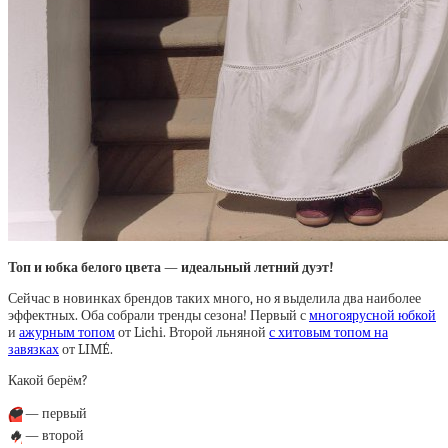
Топ и юбка белого цвета — идеальный летний дуэт!
Сейчас в новинках брендов таких много, но я выделила два наиболее
эффектных. Оба собрали тренды сезона! Первый с
многоярусной юбкой
и
ажурным топом
от Lichi. Второй льняной
с хитовым топом на
завязках
от LIMÉ.
Какой берём?
❤️
— первый
🔥
— второй