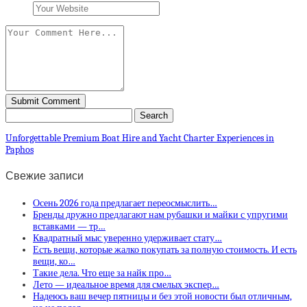
Unforgettable Premium Boat Hire and Yacht Charter Experiences in
Paphos
Свежие записи
Осень 2026 года предлагает переосмыслить…
Бренды дружно предлагают нам рубашки и майки с упругими
вставками — тр…
Квадратный мыс уверенно удерживает стату…
Есть вещи, которые жалко покупать за полную стоимость. И есть
вещи, ко…
Такие дела. Что еще за найк про…
Лето — идеальное время для смелых экспер…
Надеюсь ваш вечер пятницы и без этой новости был отличным,