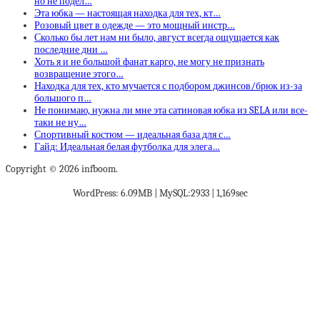
но не подел…
Эта юбка — настоящая находка для тех, кт…
Розовый цвет в одежде — это мощный инстр…
Сколько бы лет нам ни было, август всегда ощущается как
последние дни …
Хоть я и не большой фанат карго, не могу не признать
возвращение этого…
Находка для тех, кто мучается с подбором джинсов/брюк из-за
большого п…
Не понимаю, нужна ли мне эта сатиновая юбка из SELA или все-
таки не ну…
Спортивный костюм — идеальная база для с…
Гайд: Идеальная белая футболка для элега…
Copyright © 2026 infboom.
WordPress: 6.09MB | MySQL:2933 | 1,169sec