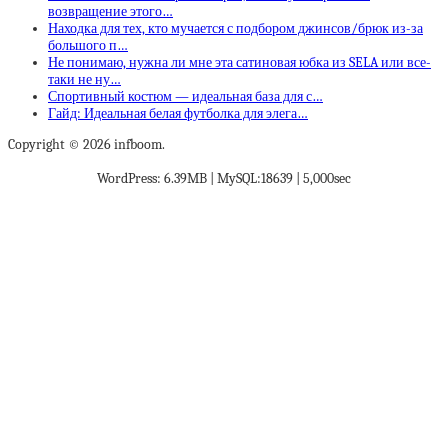
возвращение этого…
Находка для тех, кто мучается с подбором джинсов/брюк из-за
большого п…
Не понимаю, нужна ли мне эта сатиновая юбка из SELA или все-
таки не ну…
Спортивный костюм — идеальная база для с…
Гайд: Идеальная белая футболка для элега…
Copyright © 2026 infboom.
WordPress: 6.39MB | MySQL:18639 | 5,000sec