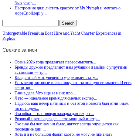
бью рекор…
Настроение дня: листать красоту от My Nymph и мечтать о
мореСпойлер: у…
Unforgettable Premium Boat Hire and Yacht Charter Experiences in
Paphos
Свежие записи
Осень 2026 года предлагает переосмыслить…
Бренды дружно предлагают нам рубашки и майки с упругими
вставками — тр…
Квадратный мыс уверенно удерживает стату…
Есть вещи, которые жалко покупать за полную стоимость. И есть
вещи, ко…
Такие дела. Что еще за найк про…
Лето — идеальное время для смелых экспер…
Надеюсь ваш вечер пятницы и без этой новости был отличным,
но не подел…
Эта юбка — настоящая находка для тех, кт…
Розовый цвет в одежде — это мощный инстр…
Сколько бы лет нам ни было, август всегда ощущается как
последние дни …
Хоть я и не большой фанат карго, не могу не признать