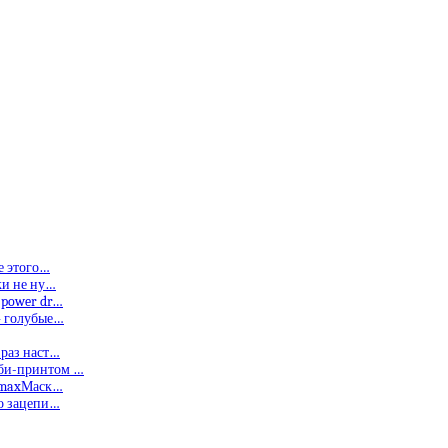
е этого…
ки не ну…
 power dr…
— голубые…
 раз наст…
мби-принтом …
limaxМаск…
то зацепи…