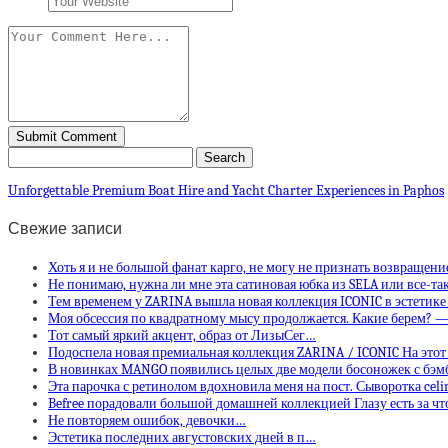
Unforgettable Premium Boat Hire and Yacht Charter Experiences in Paphos
Свежие записи
Хоть я и не большой фанат карго, не могу не признать возвращени
Не понимаю, нужна ли мне эта сатиновая юбка из SELA или все-та
Тем временем у ZARINA вышла новая коллекция ICONIC в эстетике
Моя обсессия по квадратному мысу продолжается. Какие берем? 
Тот самый яркий акцент, образ от ЛизыСег…
Подоспела новая премиальная коллекция ZARINA / ICONIC На этот
В новинках MANGO появились целых две модели босоножек с бэ
Эта парочка с ретинолом вдохновила меня на пост. Сыворотка ce
Befree порадовали большой домашней коллекцией Глазу есть за ч
Не повторяем ошибок, девочки…
Эстетика последних августовских дней в п…