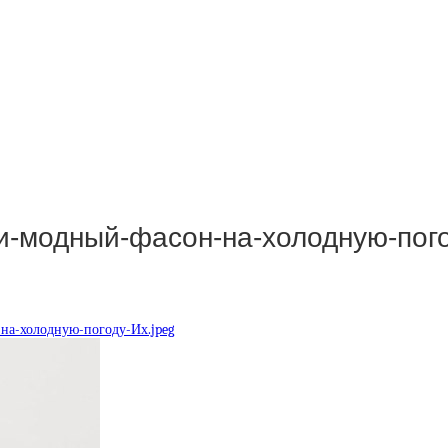
-модный-фасон-на-холодную-пого
а-холодную-погоду-Их.jpeg