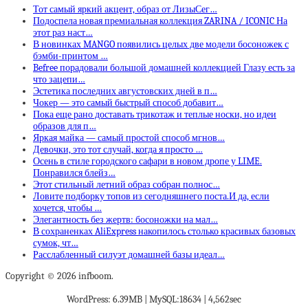
Тот самый яркий акцент, образ от ЛизыСег…
Подоспела новая премиальная коллекция ZARINA / ICONIC На
этот раз наст…
В новинках MANGO появились целых две модели босоножек с
бэмби-принтом …
Befree порадовали большой домашней коллекцией Глазу есть за
что зацепи…
Эстетика последних августовских дней в п…
Чокер — это самый быстрый способ добавит…
Пока еще рано доставать трикотаж и теплые носки, но идеи
образов для п…
Яркая майка — самый простой способ мгнов…
Девочки, это тот случай, когда я просто …
Осень в стиле городского сафари в новом дропе у LIME.
Понравился блейз…
Этот стильный летний образ собран полнос…
Ловите подборку топов из сегодняшнего поста.И да, если
хочется, чтобы …
Элегантность без жертв: босоножки на мал…
В сохраненках AliExpress накопилось столько красивых базовых
сумок, чт…
Расслабленный силуэт домашней базы идеал…
Copyright © 2026 infboom.
WordPress: 6.39MB | MySQL:18634 | 4,562sec