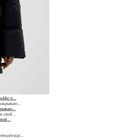
public п…
акрываю…
 свой…