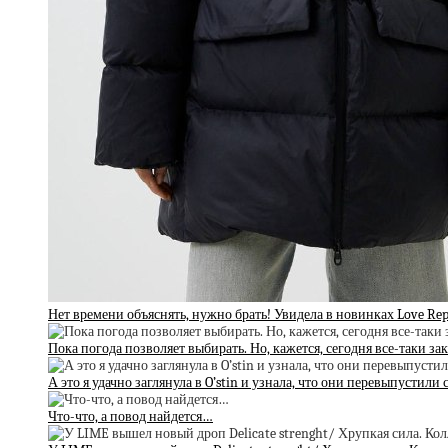
Нет времени объяснять, нужно брать! Увидела в новинках Love Re
Пока погода позволяет выбирать. Но, кажется, сегодня все-таки з
А это я удачно заглянула в O’stin и узнала, что они перевыпустили
Что-что, а повод найдется…