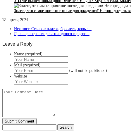
У LIME вышел новый дроп Delicate strenght/ Хрупкая сила. Колл
Знаете, что самое приятное после дня рождения? Не торт доедать в
12 апреля, 2024
НежностьСсылки: платок, браслеты, колье….
Я, наверное, не видела ни одного гардеро…
Leave a Reply
Name (required)
Mail (required)
(will not be published)
Website