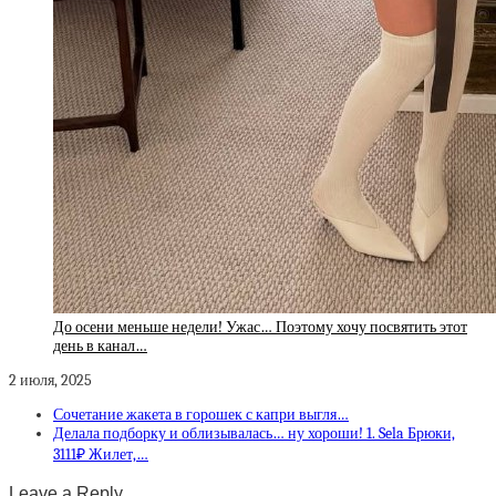
До осени меньше недели! Ужас… Поэтому хочу посвятить этот
день в канал…
2 июля, 2025
Сочетание жакета в горошек с капри выгля…
Делала подборку и облизывалась… ну хороши! 1. Sela Брюки,
3111₽ Жилет,…
Leave a Reply