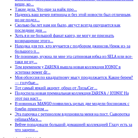
вещи, ко…
Такие дела. Что еще за найк про…
Надеюсь ваш вечер пятницы и без этой новости был отличным,
но не подел…
Сколько бы лет нам ни было, август всегда ощущается как
последние дни …
Хоть я и не большой фанат карго, не могу не признать
возвращение этого…
Находка для тех, кто мучается с подбором джинсов/брюк из-за
большого п…
Не понимаю, нужна ли мне эта сатиновая юбка из SELA или все-
таки не ну…
Тем временем у ZARINA вышла новая коллекция ICONIC в
эстетике power dr…
Моя обсессия по квадратному мысу продолжается. Какие берем?
— голубые…
Тот самый яркий акцент, образ от ЛизыСег…
Подоспела новая премиальная коллекция ZARINA / ICONIC На
этот раз наст…
В новинках MANGO появились целых две модели босоножек с
бэмби-принтом …
Эта парочка с ретинолом вдохновила меня на пост. Сыворотка
celimaxМаск…
Befree порадовали большой домашней коллекцией Глазу есть за
что зацепи…