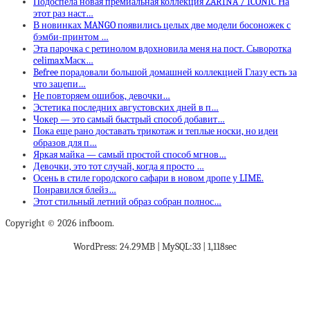
Подоспела новая премиальная коллекция ZARINA / ICONIC На
этот раз наст…
В новинках MANGO появились целых две модели босоножек с
бэмби-принтом …
Эта парочка с ретинолом вдохновила меня на пост. Сыворотка
celimaxМаск…
Befree порадовали большой домашней коллекцией Глазу есть за
что зацепи…
Не повторяем ошибок, девочки…
Эстетика последних августовских дней в п…
Чокер — это самый быстрый способ добавит…
Пока еще рано доставать трикотаж и теплые носки, но идеи
образов для п…
Яркая майка — самый простой способ мгнов…
Девочки, это тот случай, когда я просто …
Осень в стиле городского сафари в новом дропе у LIME.
Понравился блейз…
Этот стильный летний образ собран полнос…
Copyright © 2026 infboom.
WordPress: 24.29MB | MySQL:33 | 1,118sec