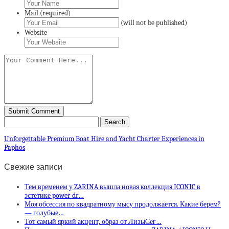
Mail (required)
(will not be published)
Website
Unforgettable Premium Boat Hire and Yacht Charter Experiences in
Paphos
Свежие записи
Тем временем у ZARINA вышла новая коллекция ICONIC в
эстетике power dr…
Моя обсессия по квадратному мысу продолжается. Какие берем?
— голубые…
Тот самый яркий акцент, образ от ЛизыСег…