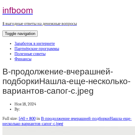
infboom
$ выгодные ответы на денежные вопросы
Toggle navigation
Заработок в интернете
Партнёрские программы
Полезные советы
Финансы
В-продолжение-вчерашней-
подборкиНашла-еще-несколько-
вариантов-сапог-с.jpeg
Ноя 18, 2024
By:
Full size:
540 × 800
in
В-продолжение-вчерашней-подборкиНашла-еще-
несколько-вариантов-сапог-с.jpeg