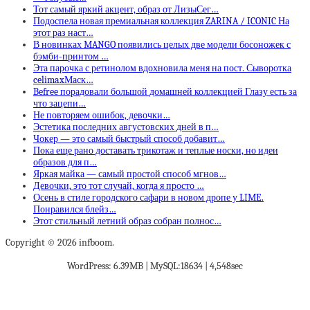
Тот самый яркий акцент, образ от ЛизыСег…
Подоспела новая премиальная коллекция ZARINA / ICONIC На
этот раз наст…
В новинках MANGO появились целых две модели босоножек с
бэмби-принтом …
Эта парочка с ретинолом вдохновила меня на пост. Сыворотка
celimaxМаск…
Befree порадовали большой домашней коллекцией Глазу есть за
что зацепи…
Не повторяем ошибок, девочки…
Эстетика последних августовских дней в п…
Чокер — это самый быстрый способ добавит…
Пока еще рано доставать трикотаж и теплые носки, но идеи
образов для п…
Яркая майка — самый простой способ мгнов…
Девочки, это тот случай, когда я просто …
Осень в стиле городского сафари в новом дропе у LIME.
Понравился блейз…
Этот стильный летний образ собран полнос…
Copyright © 2026 infboom.
WordPress: 6.39MB | MySQL:18634 | 4,548sec