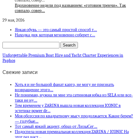
Вдохновение недели под названием: «готовим тренчи». Так
совпало, совер…
29 мая, 2026
Яркая обувь — это самый простой способ т…
Находка дня, которая мгновенно соберет с…
Unforgettable Premium Boat Hire and Yacht Charter Experiences in
Paphos
Свежие записи
Хоть я и не большой фанат карго, не могу не признать
возвращение этого…
Не понимаю, нужна ли мне эта сатиновая юбка из SELA или все-
таки не ну…
Тем временем у ZARINA вышла новая коллекция ICONIC в
эстетике power dr…
Моя обсессия по квадратному мысу продолжается. Какие берем?
— голубые…
Тот самый яркий акцент, образ от ЛизыСег…
Подоспела новая премиальная коллекция ZARINA / ICONIC На
этот раз наст…