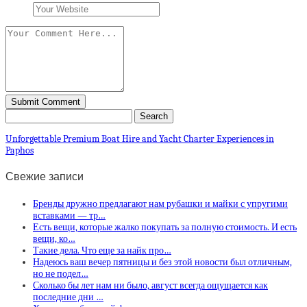
Unforgettable Premium Boat Hire and Yacht Charter Experiences in
Paphos
Свежие записи
Бренды дружно предлагают нам рубашки и майки с упругими
вставками — тр…
Есть вещи, которые жалко покупать за полную стоимость. И есть
вещи, ко…
Такие дела. Что еще за найк про…
Надеюсь ваш вечер пятницы и без этой новости был отличным,
но не подел…
Сколько бы лет нам ни было, август всегда ощущается как
последние дни …