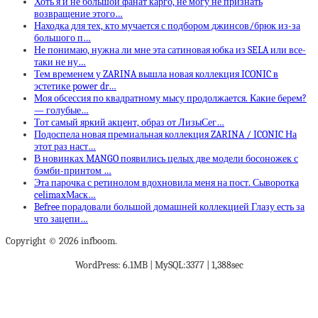
Хоть я и не большой фанат карго, не могу не признать
возвращение этого…
Находка для тех, кто мучается с подбором джинсов/брюк из-за
большого п…
Не понимаю, нужна ли мне эта сатиновая юбка из SELA или все-
таки не ну…
Тем временем у ZARINA вышла новая коллекция ICONIC в
эстетике power dr…
Моя обсессия по квадратному мысу продолжается. Какие берем?
— голубые…
Тот самый яркий акцент, образ от ЛизыСег…
Подоспела новая премиальная коллекция ZARINA / ICONIC На
этот раз наст…
В новинках MANGO появились целых две модели босоножек с
бэмби-принтом …
Эта парочка с ретинолом вдохновила меня на пост. Сыворотка
celimaxМаск…
Befree порадовали большой домашней коллекцией Глазу есть за
что зацепи…
Copyright © 2026 infboom.
WordPress: 6.1MB | MySQL:3377 | 1,388sec