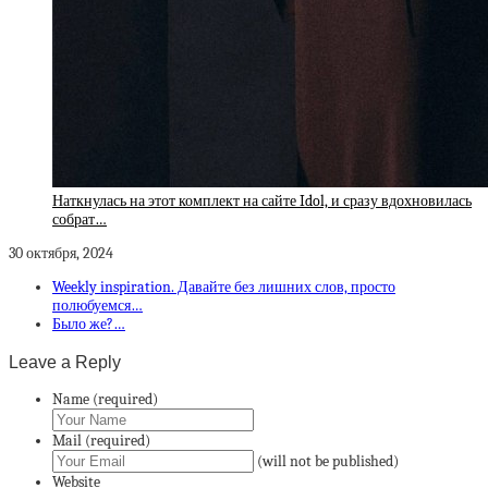
Наткнулась на этот комплект на сайте Idol, и сразу вдохновилась
собрат…
30 октября, 2024
Weekly inspiration. Давайте без лишних слов, просто
полюбуемся…
Было же?…
Leave a Reply
Name (required)
Mail (required)
(will not be published)
Website