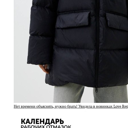
Нет времени объяснять, нужно брать! Увидела в новинках Love Re