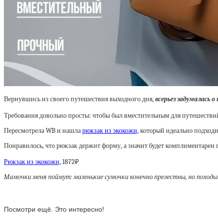
Вернувшись из своего путешествия выходного дня,
всерьез задумалась о
Требования довольно просты: чтобы был вместительным для путешествий 
Пересмотрела WB и нашла
рюкзак из экокожи,
который идеально подходи
Понравилось, что рюкзак держит форму, а значит будет комплиментарен г
Рюкзак из экокожи,
1872₽
Mамочки меня поймут: маленькие сумочки конечно прелестны, но походы 
Посмотри ещё. Это интересно!