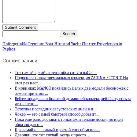
Unforgettable Premium Boat Hire and Yacht Charter Experiences in
Paphos
Свежие записи
Тот самый яркий акцент, образ от ЛизыСег…
Подоспела новая премиальная коллекция ZARINA / ICONIC На
этот раз наст…
В новинках MANGO появились целых две модели босоножек с
бэмби-принтом …
Befree порадовали большой домашней коллекцией Глазу есть за
что зацепи…
Эстетика последних августовских дней в п…
Чокер — это самый быстрый способ добавит…
Пока еще рано доставать трикотаж и теплые носки, но идеи
образов для п…
Яркая майка — самый простой способ мгнов…
Девочки, это тот случай, когда я просто …