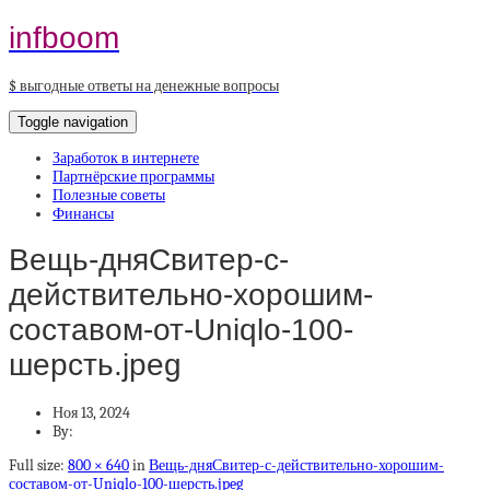
infboom
$ выгодные ответы на денежные вопросы
Toggle navigation
Заработок в интернете
Партнёрские программы
Полезные советы
Финансы
Вещь-дняСвитер-с-
действительно-хорошим-
составом-от-Uniqlo-100-
шерсть.jpeg
Ноя 13, 2024
By:
Full size:
800 × 640
in
Вещь-дняСвитер-с-действительно-хорошим-
составом-от-Uniqlo-100-шерсть.jpeg