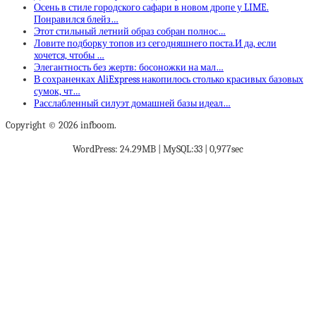
Осень в стиле городского сафари в новом дропе у LIME.
Понравился блейз…
Этот стильный летний образ собран полнос…
Ловите подборку топов из сегодняшнего поста.И да, если
хочется, чтобы …
Элегантность без жертв: босоножки на мал…
В сохраненках AliExpress накопилось столько красивых базовых
сумок, чт…
Расслабленный силуэт домашней базы идеал…
Copyright © 2026 infboom.
WordPress: 24.29MB | MySQL:33 | 0,977sec