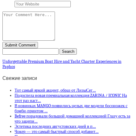
Unforgettable Premium Boat Hire and Yacht Charter Experiences in
Paphos
Свежие записи
Тот самый яркий акцент, образ от ЛизыСег…
Подоспела новая премиальная коллекция ZARINA / ICONIC На
этот раз наст…
В новинках MANGO появились целых две модели босоножек с
бэмби-принтом …
Befree порадовали большой домашней коллекцией Глазу есть за
что зацепи…
Эстетика последних августовских дней в п…
Чокер — это самый быстрый способ добавит…