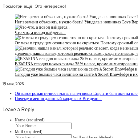
Посмотри ещё. Это интересно!
Нет времени объяснять, нужно брать! Увидела в новинках Love Re
Что-что, а повод найдется…
От меха в грядущем сезоне точно не скрыться. Поэтому срочный о
Девочки, нашла канал, который реально спасает, когда не знаешь, 
В ZARINA сегодня ночью скидка 25% на все, кроме лимитированн
Сегодня уже больше часа залипаю на сайте A Secret Knowledge в и
19 мая, 2025
Ой какое романтичное платье на пуговках Еще эти бантики на пл
Почему именно длинный кардиган? Все дело…
Leave a Reply
Name (required)
Mail (required)
(will not be published)