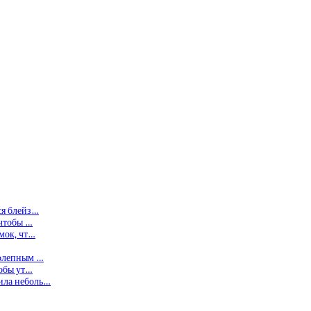
ся блейз…
 чтобы …
умок, чт…
колепным …
тобы ут…
ила неболь…