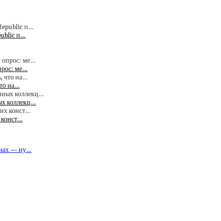
public п…
прос: ме…
что на…
ых коллекц…
х конст…
ечах — ну…