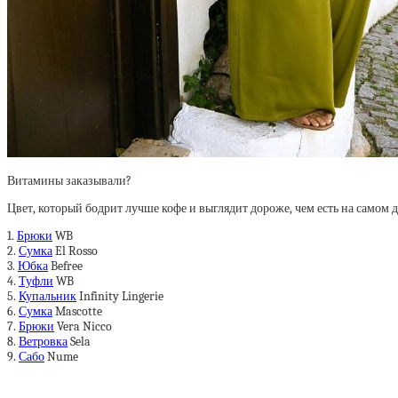
Витамины заказывали?
Цвет, который бодрит лучше кофе и выглядит дороже, чем есть на самом д
1.
Брюки
WB
2.
Сумка
El Rosso
3.
Юбка
Befree
4.
Туфли
WB
5.
Купальник
Infinity Lingerie
6.
Сумка
Mascotte
7.
Брюки
Vera Nicco
8.
Ветровка
Sela
9.
Сабо
Nume