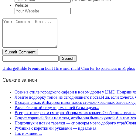
Website
Unforgettable Premium Boat Hire and Yacht Charter Experiences in Paphos
Свежие записи
Осень в стиле городского сафари в новом дропе у LIME. Понравил
Ловите подборку топов из сегодняшнего поста.И да, если хочется,
В сохраненках AliExpress накопилось столько красивых базовых с
Расслабленный силуэт домашней базы идеал…
Всегда с интересом смотрю обзоры моих коллег. Особенно с вели
Секрет хорошей базы не в том, чтобы она была скучной.А в том, ч
Подсолнух и новые тарелки — спонсоры моего доброго утра!Слов
Рубашка с короткими рукавами — идеальная…
Так и живем …