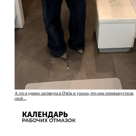
А это я удачно заглянула в O’stin и узнала, что они перевыпустили
свой…