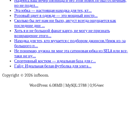
Надеюсь ваш вечер пятницы и без этой новости был отличным,
но не подел…
Эта юбка — настоящая находка для тех, кт…
Розовый цвет в одежде — это мощный инстр…
Сколько бы лет нам ни было, август всегда ощущается как
последние дни …
Хоть я и не большой фанат карго, не могу не признать
возвращение этого…
Находка для тех, кто мучается с подбором джинсов/брюк из-за
большого п…
Не понимаю, нужна ли мне эта сатиновая юбка из SELA или все-
таки не ну…
Спортивный костюм — идеальная база для с…
Гайд: Идеальная белая футболка для элега…
Copyright © 2026 infboom.
WordPress: 6.08MB | MySQL:2788 | 0,954sec