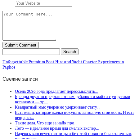
Unforgettable Premium Boat Hire and Yacht Charter Experiences in
Paphos
Свежие записи
Осень 2026 года предлагает переосмыслить…
Бренды дружно предлагают нам рубашки и майки с упругими
вставками — тр…
Квадратный мыс уверенно удерживает стату…
Есть вещи, которые жалко покупать за полную стоимость. И есть
вещи, ко…
Такие дела. Что еще за найк про…
Лето — идеальное время для смелых экспер…
Надеюсь ваш вечер пятницы и без этой новости был отличным,
но не подел…