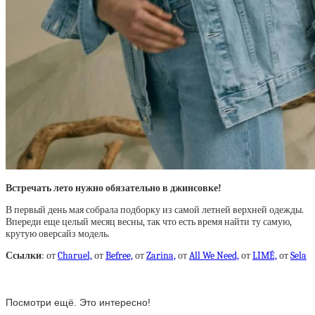
Встречать лето нужно обязательно в джинсовке!
В первый день мая собрала подборку из самой летней верхней одежды.
Впереди еще целый месяц весны, так что есть время найти ту самую,
крутую оверсайз модель.
Ссылки
: от
Charuel,
от
Befree,
от
Zarina,
от
All We Need,
от
LIMÉ,
от
Sela
Посмотри ещё. Это интересно!