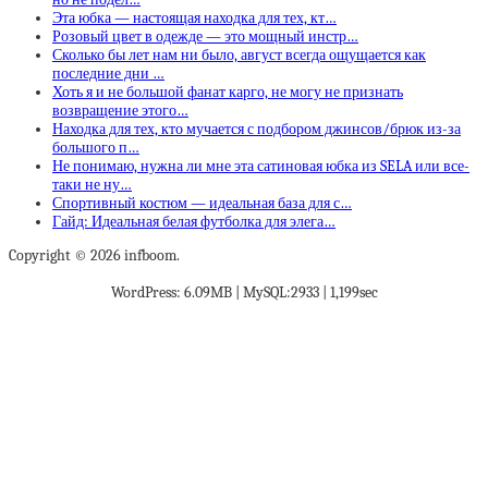
Эта юбка — настоящая находка для тех, кт…
Розовый цвет в одежде — это мощный инстр…
Сколько бы лет нам ни было, август всегда ощущается как
последние дни …
Хоть я и не большой фанат карго, не могу не признать
возвращение этого…
Находка для тех, кто мучается с подбором джинсов/брюк из-за
большого п…
Не понимаю, нужна ли мне эта сатиновая юбка из SELA или все-
таки не ну…
Спортивный костюм — идеальная база для с…
Гайд: Идеальная белая футболка для элега…
Copyright © 2026 infboom.
WordPress: 6.09MB | MySQL:2933 | 1,199sec