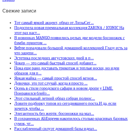
Свежие записи
Тот самый яркий акцент, образ от ЛизыСег…
Подоспела новая премиальная коллекция ZARINA / ICONIC На
этот раз наст…
В новинках MANGO появились целых две модели босоножек с
бэмби-принтом …
Befree порадовали большой домашней коллекцией Глазу есть за
что зацепи…
Эстетика последних августовских дней в п…
Чокер — это самый быстрый способ добавит…
Пока еще рано доставать трикотаж и теплые носки, но идеи
образов для п…
Яркая майка — самый простой способ мгнов…
Девочки, это тот случай, когда я просто …
Осень в стиле городского сафари в новом дропе у LIME.
Понравился блейз…
Этот стильный летний образ собран полнос…
Ловите подборку топов из сегодняшнего поста.И да, если
хочется, чтобы …
Элегантность без жертв: босоножки на мал…
В сохраненках AliExpress накопилось столько красивых базовых
сумок, чт…
Расслабленный силуэт домашней базы идеал…