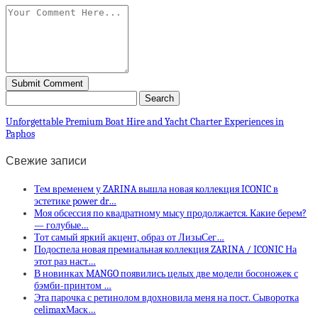
Unforgettable Premium Boat Hire and Yacht Charter Experiences in
Paphos
Свежие записи
Тем временем у ZARINA вышла новая коллекция ICONIC в
эстетике power dr…
Моя обсессия по квадратному мысу продолжается. Какие берем?
— голубые…
Тот самый яркий акцент, образ от ЛизыСег…
Подоспела новая премиальная коллекция ZARINA / ICONIC На
этот раз наст…
В новинках MANGO появились целых две модели босоножек с
бэмби-принтом …
Эта парочка с ретинолом вдохновила меня на пост. Сыворотка
celimaxМаск…