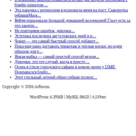
бэмби-принтом …
Эта парочка с ретинолом вдохновила меня на пост. Сыворотка
celimaxМаск…
Befree порадовали большой домашней коллекцией Глазу есть за
что зацепи…
Не повторяем ошибок, девочки…
Эстетика последних августовских дней в п…
Чокер — это самый быстрый способ добавит…
Пока еще рано доставать трикотаж и теплые носки, но идеи
образов для п…
Яркая майка — самый простой способ мгнов…
Девочки, это тот случай, когда я просто …
Осень в стиле городского сафари в новом дропе у LIME.
Понравился блейз…
Этот стильный летний образ собран полнос…
Copyright © 2026 infboom.
WordPress: 6.39MB | MySQL:18632 | 4,519sec