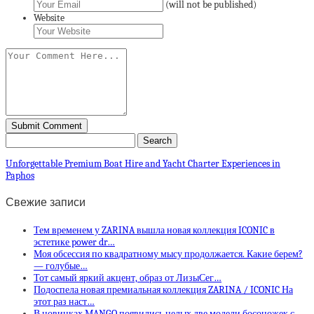
(will not be published)
Website
Unforgettable Premium Boat Hire and Yacht Charter Experiences in
Paphos
Свежие записи
Тем временем у ZARINA вышла новая коллекция ICONIC в
эстетике power dr…
Моя обсессия по квадратному мысу продолжается. Какие берем?
— голубые…
Тот самый яркий акцент, образ от ЛизыСег…
Подоспела новая премиальная коллекция ZARINA / ICONIC На
этот раз наст…
В новинках MANGO появились целых две модели босоножек с