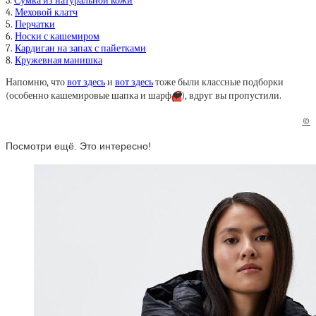
3.
Сумка из натуральной кожи
4.
Меховой клатч
5.
Перчатки
6.
Носки с кашемиром
7.
Кардиган на запах с пайетками
8.
Кружевная манишка
Напомню, что
вот здесь
и
вот здесь
тоже были классные подборки
(особенно кашемировые шапка и шарф
❤️
), вдруг вы пропустили.
©
Посмотри ещё. Это интересно!