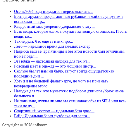
Осень 2026 года предлагает переосмыслить…
Бренды дружно предлагают нам рубашки и майки с упругими
вставками — тр…
Квадратный мыс уверенно удерживает стату…
Есть вещи, которые жалко покупать за полную стоимость. И есть
вещи, ко…
Такие дела. Что еще за найк про…
Лето — идеальное время для смелых экспер…
Надеюсь ваш вечер пятницы и без этой новости был отличным,
но не подел…
Эта юбка — настоящая находка для тех, кт…
Розовый цвет в одежде — это мощный инстр…
Сколько бы лет нам ни было, август всегда ощущается как
последние дни …
Хоть я и не большой фанат карго, не могу не признать
возвращение этого…
Находка для тех, кто мучается с подбором джинсов/брюк из-за
большого п…
Не понимаю, нужна ли мне эта сатиновая юбка из SELA или все-
таки не ну…
Спортивный костюм — идеальная база для с…
Гайд: Идеальная белая футболка для элега…
Copyright © 2026 infboom.