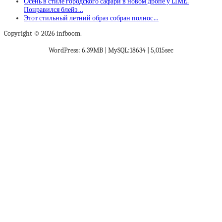
Осень в стиле городского сафари в новом дропе у LIME.
Понравился блейз…
Этот стильный летний образ собран полнос…
Copyright © 2026 infboom.
WordPress: 6.39MB | MySQL:18634 | 5,015sec