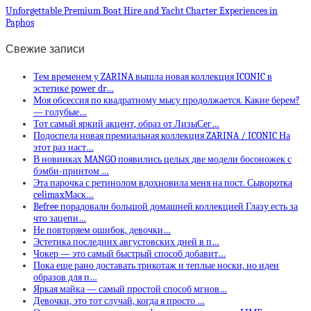
Unforgettable Premium Boat Hire and Yacht Charter Experiences in
Paphos
Свежие записи
Тем временем у ZARINA вышла новая коллекция ICONIC в
эстетике power dr…
Моя обсессия по квадратному мысу продолжается. Какие берем?
— голубые…
Тот самый яркий акцент, образ от ЛизыСег…
Подоспела новая премиальная коллекция ZARINA / ICONIC На
этот раз наст…
В новинках MANGO появились целых две модели босоножек с
бэмби-принтом …
Эта парочка с ретинолом вдохновила меня на пост. Сыворотка
celimaxМаск…
Befree порадовали большой домашней коллекцией Глазу есть за
что зацепи…
Не повторяем ошибок, девочки…
Эстетика последних августовских дней в п…
Чокер — это самый быстрый способ добавит…
Пока еще рано доставать трикотаж и теплые носки, но идеи
образов для п…
Яркая майка — самый простой способ мгнов…
Девочки, это тот случай, когда я просто …