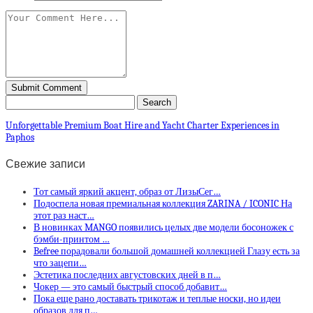
Unforgettable Premium Boat Hire and Yacht Charter Experiences in
Paphos
Свежие записи
Тот самый яркий акцент, образ от ЛизыСег…
Подоспела новая премиальная коллекция ZARINA / ICONIC На
этот раз наст…
В новинках MANGO появились целых две модели босоножек с
бэмби-принтом …
Befree порадовали большой домашней коллекцией Глазу есть за
что зацепи…
Эстетика последних августовских дней в п…
Чокер — это самый быстрый способ добавит…
Пока еще рано доставать трикотаж и теплые носки, но идеи
образов для п…