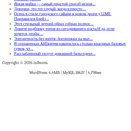
Яркая майка — самый простой способ мгнов…
Девочки, это тот случай, когда я просто …
Осень в стиле городского сафари в новом дропе у LIME.
Понравился блейз…
Этот стильный летний образ собран полнос…
Ловите подборку топов из сегодняшнего поста.И да, если
хочется, чтобы …
Элегантность без жертв: босоножки на мал…
В сохраненках AliExpress накопилось столько красивых базовых
сумок, чт…
Расслабленный силуэт домашней базы идеал…
Copyright © 2026 infboom.
WordPress: 6.4MB | MySQL:18637 | 4,798sec