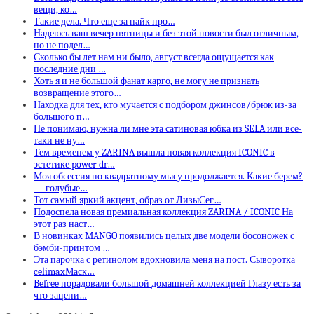
вещи, ко…
Такие дела. Что еще за найк про…
Надеюсь ваш вечер пятницы и без этой новости был отличным,
но не подел…
Сколько бы лет нам ни было, август всегда ощущается как
последние дни …
Хоть я и не большой фанат карго, не могу не признать
возвращение этого…
Находка для тех, кто мучается с подбором джинсов/брюк из-за
большого п…
Не понимаю, нужна ли мне эта сатиновая юбка из SELA или все-
таки не ну…
Тем временем у ZARINA вышла новая коллекция ICONIC в
эстетике power dr…
Моя обсессия по квадратному мысу продолжается. Какие берем?
— голубые…
Тот самый яркий акцент, образ от ЛизыСег…
Подоспела новая премиальная коллекция ZARINA / ICONIC На
этот раз наст…
В новинках MANGO появились целых две модели босоножек с
бэмби-принтом …
Эта парочка с ретинолом вдохновила меня на пост. Сыворотка
celimaxМаск…
Befree порадовали большой домашней коллекцией Глазу есть за
что зацепи…