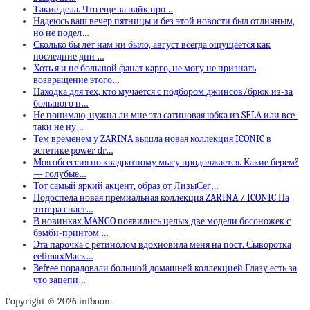
Такие дела. Что еще за найк про…
Надеюсь ваш вечер пятницы и без этой новости был отличным,
но не подел…
Сколько бы лет нам ни было, август всегда ощущается как
последние дни …
Хоть я и не большой фанат карго, не могу не признать
возвращение этого…
Находка для тех, кто мучается с подбором джинсов/брюк из-за
большого п…
Не понимаю, нужна ли мне эта сатиновая юбка из SELA или все-
таки не ну…
Тем временем у ZARINA вышла новая коллекция ICONIC в
эстетике power dr…
Моя обсессия по квадратному мысу продолжается. Какие берем?
— голубые…
Тот самый яркий акцент, образ от ЛизыСег…
Подоспела новая премиальная коллекция ZARINA / ICONIC На
этот раз наст…
В новинках MANGO появились целых две модели босоножек с
бэмби-принтом …
Эта парочка с ретинолом вдохновила меня на пост. Сыворотка
celimaxМаск…
Befree порадовали большой домашней коллекцией Глазу есть за
что зацепи…
Copyright © 2026 infboom.