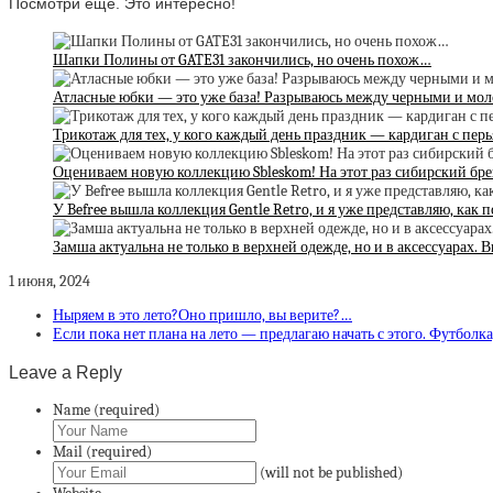
Посмотри ещё. Это интересно!
Шапки Полины от GATE31 закончились, но очень похож…
Атласные юбки — это уже база! Разрываюсь между черными и м
Трикотаж для тех, у кого каждый день праздник — кардиган с пер
Оцениваем новую коллекцию Sbleskom! На этот раз сибирский бр
У Befree вышла коллекция Gentle Retro, и я уже представляю, как
Замша актуальна не только в верхней одежде, но и в аксессуарах.
1 июня, 2024
Ныряем в это лето?Оно пришло, вы верите?…
Если пока нет плана на лето — предлагаю начать с этого. Футболк
Leave a Reply
Name (required)
Mail (required)
(will not be published)