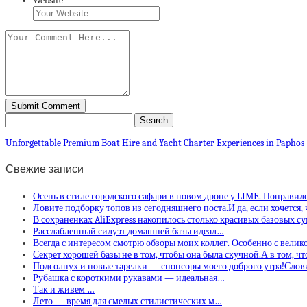
Website
Unforgettable Premium Boat Hire and Yacht Charter Experiences in Paphos
Свежие записи
Осень в стиле городского сафари в новом дропе у LIME. Понравил
Ловите подборку топов из сегодняшнего поста.И да, если хочется,
В сохраненках AliExpress накопилось столько красивых базовых с
Расслабленный силуэт домашней базы идеал…
Всегда с интересом смотрю обзоры моих коллег. Особенно с вели
Секрет хорошей базы не в том, чтобы она была скучной.А в том, ч
Подсолнух и новые тарелки — спонсоры моего доброго утра!Слов
Рубашка с короткими рукавами — идеальная…
Так и живем …
Лето — время для смелых стилистических м…