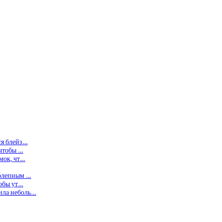
ся блейз…
 чтобы …
умок, чт…
колепным …
тобы ут…
ила неболь…