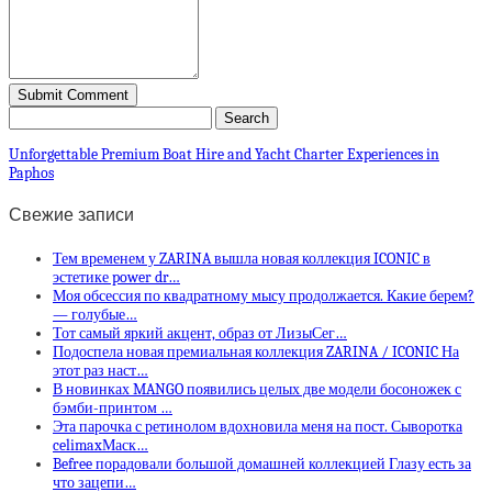
Unforgettable Premium Boat Hire and Yacht Charter Experiences in
Paphos
Свежие записи
Тем временем у ZARINA вышла новая коллекция ICONIC в
эстетике power dr…
Моя обсессия по квадратному мысу продолжается. Какие берем?
— голубые…
Тот самый яркий акцент, образ от ЛизыСег…
Подоспела новая премиальная коллекция ZARINA / ICONIC На
этот раз наст…
В новинках MANGO появились целых две модели босоножек с
бэмби-принтом …
Эта парочка с ретинолом вдохновила меня на пост. Сыворотка
celimaxМаск…
Befree порадовали большой домашней коллекцией Глазу есть за
что зацепи…