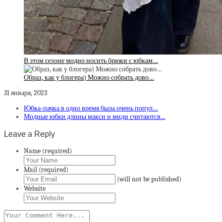
В этом сезоне модно носить брюки с юбкам…
Образ, как у блогера) Можно собрать дово…
31 января, 2023
Юбка-пачка в одно время была очень попул…
Модные юбки длины макси и миди считаются…
Leave a Reply
Name (required)
Mail (required)
(will not be published)
Website