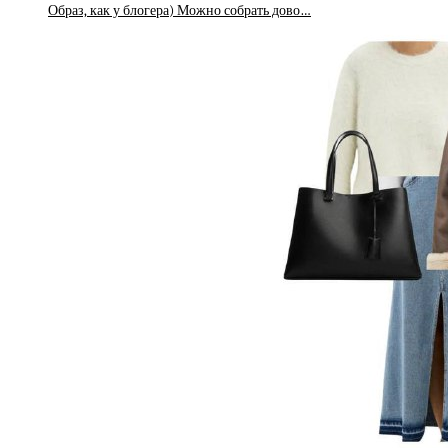
Образ, как у блогера) Можно собрать дово…