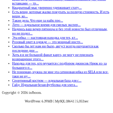
вставками — тр…
Квадратный мыс уверенно удерживает стату…
Есть вещи, которые жалко покупать за полную стоимость. И есть
вещи, ко…
Такие дела. Что еще за найк про…
Лето — идеальное время для смелых экспер…
Надеюсь ваш вечер пятницы и без этой новости был отличным,
но не подел…
Эта юбка — настоящая находка для тех, кт…
Розовый цвет в одежде — это мощный инстр…
Сколько бы лет нам ни было, август всегда ощущается как
последние дни …
Хоть я и не большой фанат карго, не могу не признать
возвращение этого…
Находка для тех, кто мучается с подбором джинсов/брюк из-за
большого п…
Не понимаю, нужна ли мне эта сатиновая юбка из SELA или все-
таки не ну…
Спортивный костюм — идеальная база для с…
Гайд: Идеальная белая футболка для элега…
Copyright © 2026 infboom.
WordPress: 6.39MB | MySQL:18641 | 5,052sec