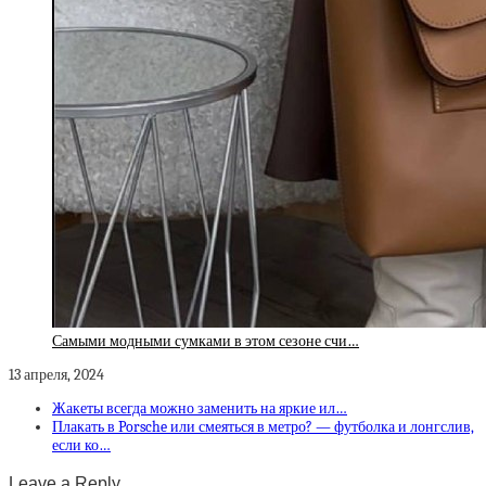
Самыми модными сумками в этом сезоне счи…
13 апреля, 2024
Жакеты всегда можно заменить на яркие ил…
Плакать в Porsche или смеяться в метро? — футболка и лонгслив,
если ко…
Leave a Reply