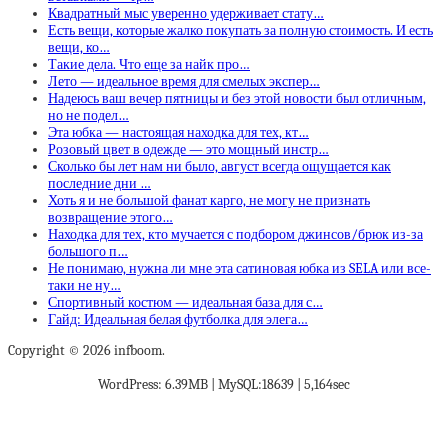
Квадратный мыс уверенно удерживает стату…
Есть вещи, которые жалко покупать за полную стоимость. И есть
вещи, ко…
Такие дела. Что еще за найк про…
Лето — идеальное время для смелых экспер…
Надеюсь ваш вечер пятницы и без этой новости был отличным,
но не подел…
Эта юбка — настоящая находка для тех, кт…
Розовый цвет в одежде — это мощный инстр…
Сколько бы лет нам ни было, август всегда ощущается как
последние дни …
Хоть я и не большой фанат карго, не могу не признать
возвращение этого…
Находка для тех, кто мучается с подбором джинсов/брюк из-за
большого п…
Не понимаю, нужна ли мне эта сатиновая юбка из SELA или все-
таки не ну…
Спортивный костюм — идеальная база для с…
Гайд: Идеальная белая футболка для элега…
Copyright © 2026 infboom.
WordPress: 6.39MB | MySQL:18639 | 5,164sec