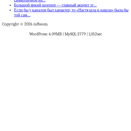
символичное на…
Большой яркий шоппер — главный акцент эт…
Если бы у каналов был характер, то «Настя шла и нашла» была бы
той сам…
Copyright © 2026 infboom.
WordPress: 6.09MB | MySQL:2779 | 1,052sec