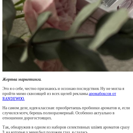
Жертва маркетинга.
Это я о себе, честно признаюсь и осознаю последствия. Ну не могла я
пройти мимо сквозящей из всех щелей рекламы
аромабоксов от
RANDEWOO.
На самом деле, идея классная: приобретаешь пробники ароматов и, если
случился мэтч, берешь полноразмерный. Особенно актуально в
отношении дорогостоящих.
Так, обнаружив в одном из наборов селективных unisex ароматов сразу
3, на которые у меня был положен глаз, я сдалась.