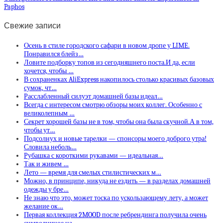
Paphos
Свежие записи
Осень в стиле городского сафари в новом дропе у LIME.
Понравился блейз…
Ловите подборку топов из сегодняшнего поста.И да, если
хочется, чтобы …
В сохраненках AliExpress накопилось столько красивых базовых
сумок, чт…
Расслабленный силуэт домашней базы идеал…
Всегда с интересом смотрю обзоры моих коллег. Особенно с
великолепным …
Секрет хорошей базы не в том, чтобы она была скучной.А в том,
чтобы ут…
Подсолнух и новые тарелки — спонсоры моего доброго утра!
Словила неболь…
Рубашка с короткими рукавами — идеальная…
Так и живем …
Лето — время для смелых стилистических м…
Можно, в принципе, никуда не ездить — в разделах домашней
одежды у бре…
Не знаю что это, может тоска по ускользающему лету, а может
желание ок…
Первая коллекция 2MOOD после ребрендинга получила очень