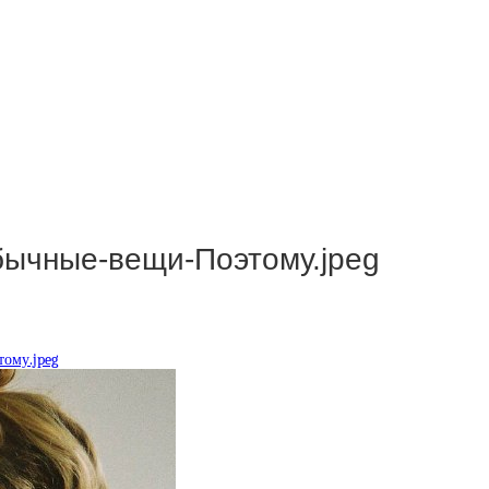
бычные-вещи-Поэтому.jpeg
ому.jpeg