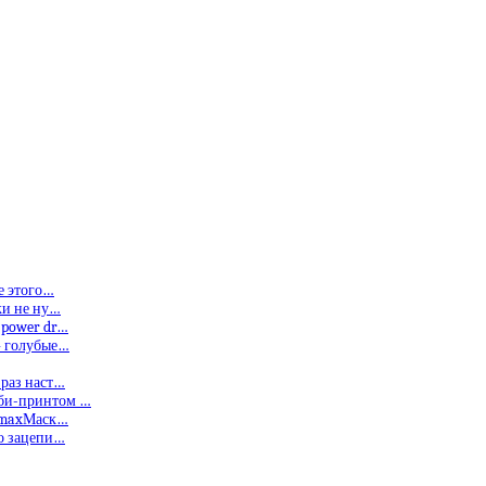
е этого…
ки не ну…
 power dr…
— голубые…
 раз наст…
мби-принтом …
limaxМаск…
то зацепи…