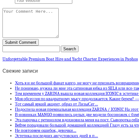
Unforgettable Premium Boat Hire and Yacht Charter Experiences in Paphos
Свежие записи
Хоть я и не большой фанат карго, не могу не признать возвращени
Не понимаю, нужна ли мне эта сатиновая юбка из SELA или все-та
Тем временем у ZARINA вышла новая коллекция ICONIC в эстетике
Моя обсессия по квадратному мысу продолжается. Какие берем? 
Тот самый яркий акцент, образ от ЛизыСег…
Подоспела новая премиальная коллекция ZARINA / ICONIC На этот
В новинках MANGO появились целых две модели босоножек с бэ
Эта парочка с ретинолом вдохновила меня на пост. Сыворотка ce
Befree порадовали большой домашней коллекцией Глазу есть за ч
Не повторяем ошибок, девочки…
Эстетика последних августовских дней в п…