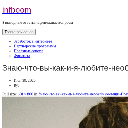
infboom
$ выгодные ответы на денежные вопросы
Toggle navigation
Заработок в интернете
Партнёрские программы
Полезные советы
Финансы
Знаю-что-вы-как-и-я-любите-нео
Июл 30, 2025
By:
Full size:
601 × 800
in
Знаю-что-вы-как-и-я-любите-необычные-вещи-Поэт