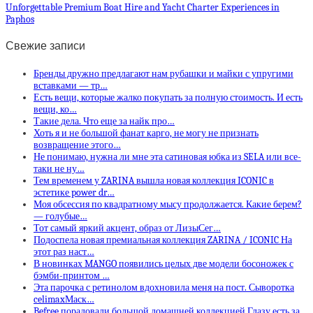
Unforgettable Premium Boat Hire and Yacht Charter Experiences in
Paphos
Свежие записи
Бренды дружно предлагают нам рубашки и майки с упругими
вставками — тр…
Есть вещи, которые жалко покупать за полную стоимость. И есть
вещи, ко…
Такие дела. Что еще за найк про…
Хоть я и не большой фанат карго, не могу не признать
возвращение этого…
Не понимаю, нужна ли мне эта сатиновая юбка из SELA или все-
таки не ну…
Тем временем у ZARINA вышла новая коллекция ICONIC в
эстетике power dr…
Моя обсессия по квадратному мысу продолжается. Какие берем?
— голубые…
Тот самый яркий акцент, образ от ЛизыСег…
Подоспела новая премиальная коллекция ZARINA / ICONIC На
этот раз наст…
В новинках MANGO появились целых две модели босоножек с
бэмби-принтом …
Эта парочка с ретинолом вдохновила меня на пост. Сыворотка
celimaxМаск…
Befree порадовали большой домашней коллекцией Глазу есть за