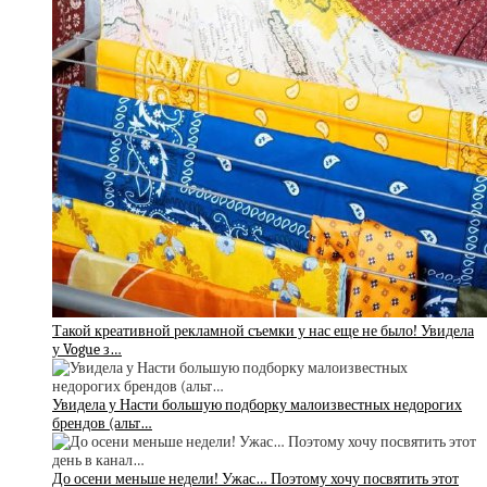
Такой креативной рекламной съемки у нас еще не было! Увидела
у Vogue з…
Увидела у Насти большую подборку малоизвестных недорогих
брендов (альт…
До осени меньше недели! Ужас… Поэтому хочу посвятить этот