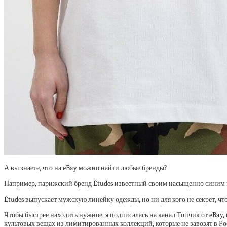
А вы знаете, что на eBay можно найти любые бренды?
Например, парижский бренд Études извеcтный своим насыщенно синим цве
Études выпускает мужскую линейку одежды, но ни для кого не секрет, чт
Чтобы быстрее находить нужное, я подписалась на канал Топчик от eBay
культовых вещах из лимитированных коллекций, которые не завозят в Ро