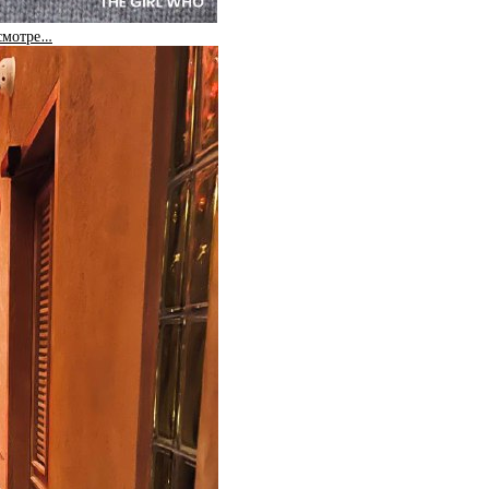
 смотре…