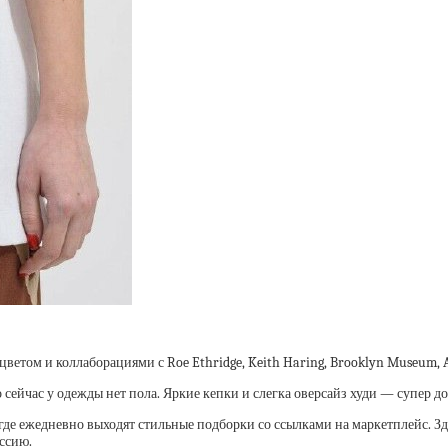
том и коллаборациями с Roe Ethridge, Keith Haring, Brooklyn Museum, A
о сейчас у одежды нет пола. Яркие кепки и слегка оверсайз худи — супер 
, где ежедневно выходят стильные подборки со ссылками на маркетплейс. З
ссию.