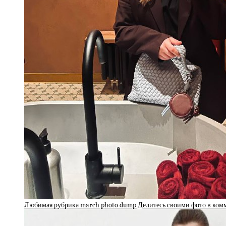
Любимая рубрика march photo dump Делитесь своими фото в ко