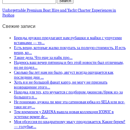
Unforgettable Premium Boat Hire and Yacht Charter Experiences in
Paphos
Свежие записи
Бренды дружно предлагают нам рубашки и майки с упругими
вставками — тр…
Есть вещи, которые жалко покупать за полную стоимость. И есть
вещи, ко…
Такие дела. Что еще за найк про…
Надеюсь ваш вечер пятницы и без этой новости был отличным,
но не подел…
Сколько бы лет нам ни было, август всегда ощущается как
последние дни …
Хоть я и не большой фанат карго, не могу не признать
возвращение этого…
Находка для тех, кто мучается с подбором джинсов/брюк из-за
большого п…
Не понимаю, нужна ли мне эта сатиновая юбка из SELA или все-
таки не ну…
Тем временем у ZARINA вышла новая коллекция ICONIC в
эстетике power dr…
Моя обсессия по квадратному мысу продолжается. Какие берем?
— голубые…