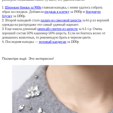
1.
Широкие брюки за 900р
главная находка, с ними удалось собрать
образ на скидках. Добавила
пиджак в клетку
за 1900р и
бордовую
блузку
за 1300р.
2. Второй находкой стало
пальто из смесовой шерсти
за 6т.р из верхней
одежды на распродаже это самый удачный вариант.
3. Еще нашла длинный
оверсайз свитер из шерсти
за 4.5 т.р. Очень
хороший состав 50% кашемир 50% шерсть. Если не боитесь волос от
домашних животных, то рекомендую брать в черном цвете.
4. Последняя находка —
розовый кардиган
за 1300р
Посмотри ещё. Это интересно!