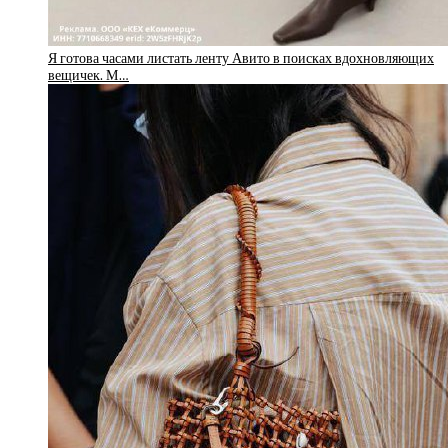
Я готова часами листать ленту Авито в поисках вдохновляющих
вещичек. М…