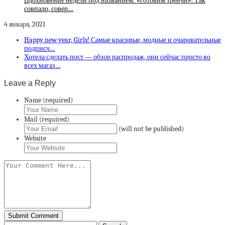
Вдохновение недели под названием: «готовим тренчи». Так
совпало, совер…
4 января, 2021
Happy new year, Girls! Самые красивые, модные и очаровательные
подписч…
Хотела сделать пост — обзор распродаж, они сейчас просто во
всех магаз…
Leave a Reply
Name (required)
Mail (required)
(will not be published)
Website