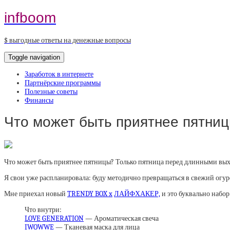
infboom
$ выгодные ответы на денежные вопросы
Toggle navigation
Заработок в интернете
Партнёрские программы
Полезные советы
Финансы
Что может быть приятнее пятни
Что может быть приятнее пятницы? Только пятница перед длинными вы
Я свои уже распланировала: буду методично превращаться в свежий огурец.
Мне приехал новый
TRENDY BOX
x
ЛАЙФХАКЕР,
и это буквально набор
Что внутри:
LOVE GENERATION
— Ароматическая свеча
IWOWWE
— Тканевая маска для лица