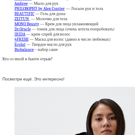
Ambree
— Мыло для рук
PHILOSOPHY by Alex Contier
— Лосьон рук и тела
BEAUTIFIC
— Гель для душа
ZEITUN
— Молочко для тела
MONO Beauty
— Крем для лица увлажняющий
Dr.Oracle
— тоник для лица (очень хотела попробовать)
IRIDA
— крем-спрей для волос
4FRESH
— Маска для волос (давно в числе любимых)
Ecolat
— Твердое масло для рук
Biobalance
– набор саше
Кто со мной в бьюти отрыв?
Посмотри ещё. Это интересно!