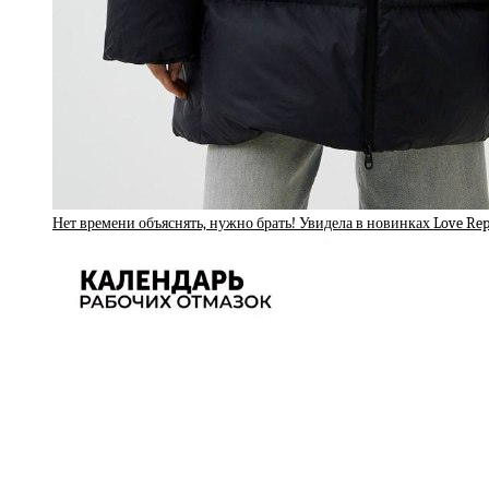
Нет времени объяснять, нужно брать! Увидела в новинках Love Re