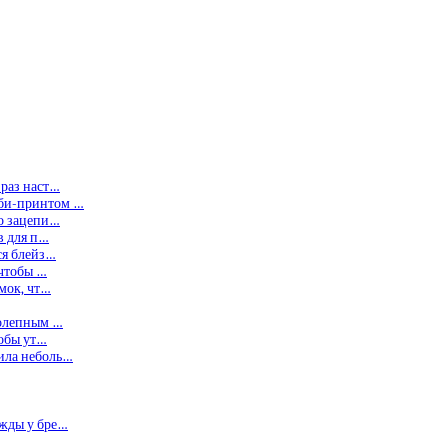
 раз наст…
мби-принтом …
то зацепи…
в для п…
ся блейз…
 чтобы …
умок, чт…
колепным …
тобы ут…
ила неболь…
ежды у бре…