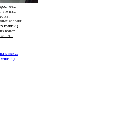
прос: ме…
что на…
ых коллекц…
х конст…
 на канал…
 вещи в д…