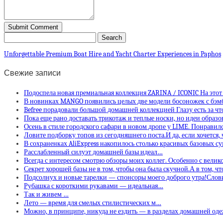
Unforgettable Premium Boat Hire and Yacht Charter Experiences in Paphos
Свежие записи
Подоспела новая премиальная коллекция ZARINA / ICONIC На этот
В новинках MANGO появились целых две модели босоножек с бэ
Befree порадовали большой домашней коллекцией Глазу есть за ч
Пока еще рано доставать трикотаж и теплые носки, но идеи образо
Осень в стиле городского сафари в новом дропе у LIME. Понравил
Ловите подборку топов из сегодняшнего поста.И да, если хочется,
В сохраненках AliExpress накопилось столько красивых базовых с
Расслабленный силуэт домашней базы идеал…
Всегда с интересом смотрю обзоры моих коллег. Особенно с вели
Секрет хорошей базы не в том, чтобы она была скучной.А в том, ч
Подсолнух и новые тарелки — спонсоры моего доброго утра!Слов
Рубашка с короткими рукавами — идеальная…
Так и живем …
Лето — время для смелых стилистических м…
Можно, в принципе, никуда не ездить — в разделах домашней од