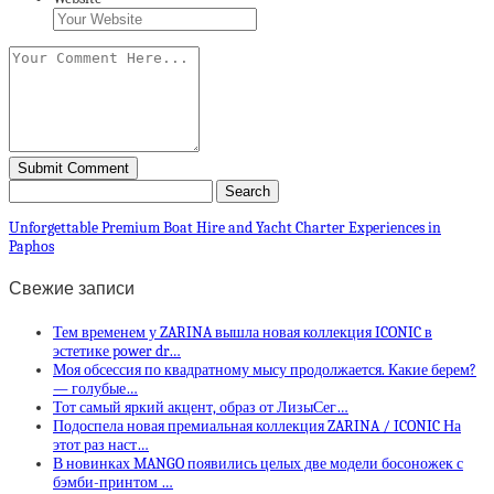
Unforgettable Premium Boat Hire and Yacht Charter Experiences in
Paphos
Свежие записи
Тем временем у ZARINA вышла новая коллекция ICONIC в
эстетике power dr…
Моя обсессия по квадратному мысу продолжается. Какие берем?
— голубые…
Тот самый яркий акцент, образ от ЛизыСег…
Подоспела новая премиальная коллекция ZARINA / ICONIC На
этот раз наст…
В новинках MANGO появились целых две модели босоножек с
бэмби-принтом …