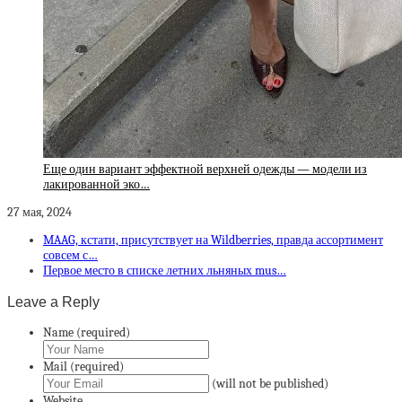
Еще один вариант эффектной верхней одежды — модели из
лакированной эко…
27 мая, 2024
MAAG, кстати, присутствует на Wildberries, правда ассортимент
совсем с…
Первое место в списке летних льняных mus…
Leave a Reply
Name (required)
Mail (required)
(will not be published)
Website