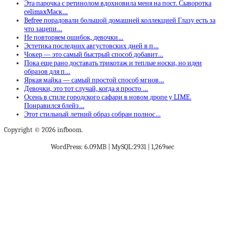
Эта парочка с ретинолом вдохновила меня на пост. Сыворотка
celimaxМаск…
Befree порадовали большой домашней коллекцией Глазу есть за
что зацепи…
Не повторяем ошибок, девочки…
Эстетика последних августовских дней в п…
Чокер — это самый быстрый способ добавит…
Пока еще рано доставать трикотаж и теплые носки, но идеи
образов для п…
Яркая майка — самый простой способ мгнов…
Девочки, это тот случай, когда я просто …
Осень в стиле городского сафари в новом дропе у LIME.
Понравился блейз…
Этот стильный летний образ собран полнос…
Copyright © 2026 infboom.
WordPress: 6.09MB | MySQL:2931 | 1,269sec