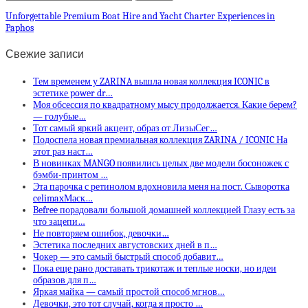
Unforgettable Premium Boat Hire and Yacht Charter Experiences in
Paphos
Свежие записи
Тем временем у ZARINA вышла новая коллекция ICONIC в
эстетике power dr…
Моя обсессия по квадратному мысу продолжается. Какие берем?
— голубые…
Тот самый яркий акцент, образ от ЛизыСег…
Подоспела новая премиальная коллекция ZARINA / ICONIC На
этот раз наст…
В новинках MANGO появились целых две модели босоножек с
бэмби-принтом …
Эта парочка с ретинолом вдохновила меня на пост. Сыворотка
celimaxМаск…
Befree порадовали большой домашней коллекцией Глазу есть за
что зацепи…
Не повторяем ошибок, девочки…
Эстетика последних августовских дней в п…
Чокер — это самый быстрый способ добавит…
Пока еще рано доставать трикотаж и теплые носки, но идеи
образов для п…
Яркая майка — самый простой способ мгнов…
Девочки, это тот случай, когда я просто …