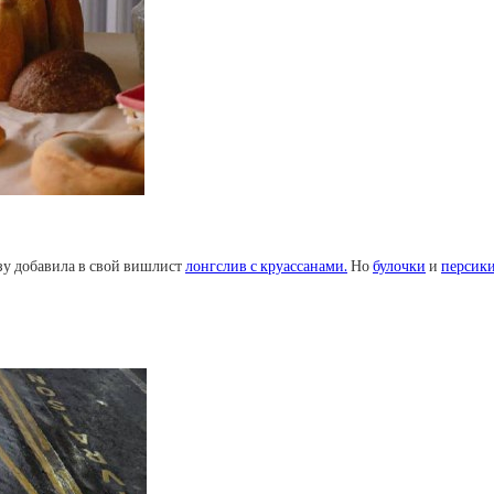
зу добавила в свой вишлист
лонгслив с круассанами.
Но
булочки
и
персик