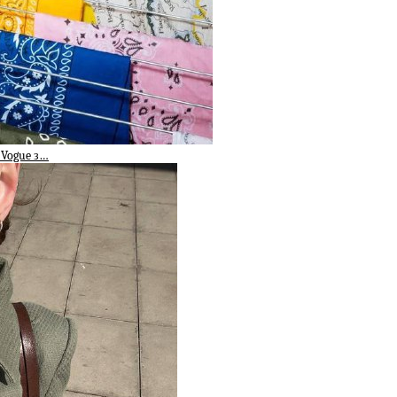
 Vogue з…