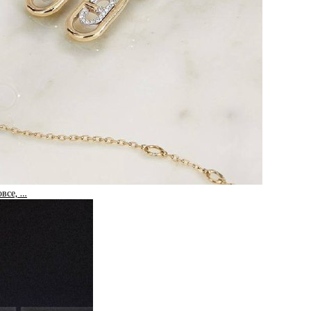
овсе, …