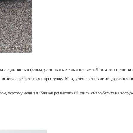
та с однотонным фоном, усеянным мелкими цветами. Летом этот принт все
о легко превратиться в простушку. Между тем, в отличие от других цвет
, поэтому, если вам близок романтичный стиль, смело берите на вооруже