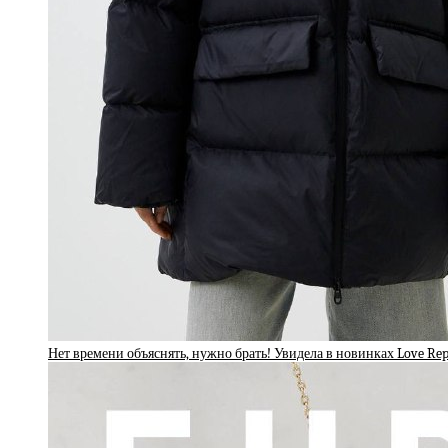
Нет времени объяснять, нужно брать! Увидела в новинках Love Re