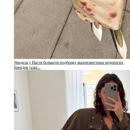
Увидела у Насти большую подборку малоизвестных недорогих
брендов (альт…