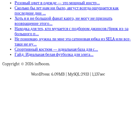
Розовый цвет в одежде — это мощный инстр…
Сколько бы лет нам ни было, август всегда ощущается как
последние дни …
Хоть я и не большой фанат карго, не могу не признать
возвращение этого…
Находка для тех, кто мучается с подбором джинсов/брюк из-за
большого п…
Не понимаю, нужна ли мне эта сатиновая юбка из SELA или все-
таки не ну…
Спортивный костюм — идеальная база для с…
Гайд: Идеальная белая футболка для элега…
Copyright © 2026 infboom.
WordPress: 6.09MB | MySQL:2933 | 1,137sec