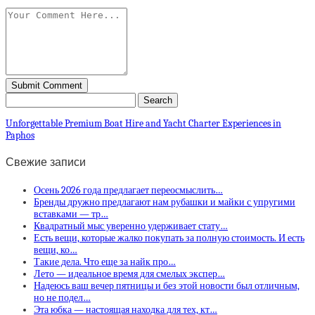
Unforgettable Premium Boat Hire and Yacht Charter Experiences in
Paphos
Свежие записи
Осень 2026 года предлагает переосмыслить…
Бренды дружно предлагают нам рубашки и майки с упругими
вставками — тр…
Квадратный мыс уверенно удерживает стату…
Есть вещи, которые жалко покупать за полную стоимость. И есть
вещи, ко…
Такие дела. Что еще за найк про…
Лето — идеальное время для смелых экспер…
Надеюсь ваш вечер пятницы и без этой новости был отличным,
но не подел…
Эта юбка — настоящая находка для тех, кт…