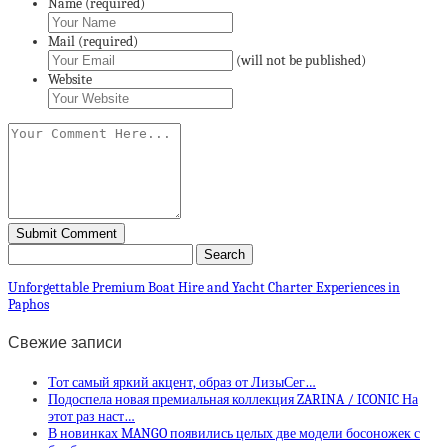
Name (required)
Mail (required)
(will not be published)
Website
Unforgettable Premium Boat Hire and Yacht Charter Experiences in
Paphos
Свежие записи
Тот самый яркий акцент, образ от ЛизыСег…
Подоспела новая премиальная коллекция ZARINA / ICONIC На
этот раз наст…
В новинках MANGO появились целых две модели босоножек с