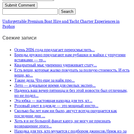
Unforgettable Premium Boat Hire and Yacht Charter Experiences in
Paphos
Свежие записи
Осень 2026 года предлагает переосмыслить…
Бренды дружно предлагают нам рубашки и майки с упругими
вставками — тр…
Квадратный мыс уверенно удерживает стату…
Есть вещи, которые жалко покупать за полную стоимость. И есть
вещи, ко…
Такие дела. Что еще за найк про…
Лето — идеальное время для смелых экспер…
Надеюсь ваш вечер пятницы и без этой новости был отличным,
но не подел…
Эта юбка — настоящая находка для тех, кт…
Розовый цвет в одежде — это мощный инстр…
Сколько бы лет нам ни было, август всегда ощущается как
последние дни …
Хоть я и не большой фанат карго, не могу не признать
возвращение этого…
Находка для тех, кто мучается с подбором джинсов/брюк из-за