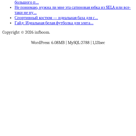
большого п…
Не понимаю, нужна ли мне эта сатиновая юбка из SELA или все-
таки не ну…
Спортивный костюм — идеальная база для с…
Гайд: Идеальная белая футболка для элега…
Copyright © 2026 infboom.
WordPress: 6.08MB | MySQL:2788 | 1,131sec