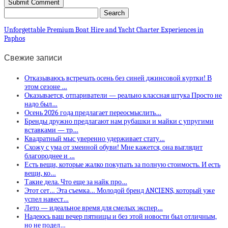
Unforgettable Premium Boat Hire and Yacht Charter Experiences in
Paphos
Свежие записи
Отказываюсь встречать осень без синей джинсовой куртки! В
этом сезоне …
Оказывается, отпариватели — реально классная штука Просто не
надо был…
Осень 2026 года предлагает переосмыслить…
Бренды дружно предлагают нам рубашки и майки с упругими
вставками — тр…
Квадратный мыс уверенно удерживает стату…
Схожу с ума от змеиной обуви! Мне кажется, она выглядит
благороднее и …
Есть вещи, которые жалко покупать за полную стоимость. И есть
вещи, ко…
Такие дела. Что еще за найк про…
Этот сет… Эта съемка… Молодой бренд ANCIENS, который уже
успел навест…
Лето — идеальное время для смелых экспер…
Надеюсь ваш вечер пятницы и без этой новости был отличным,
но не подел…