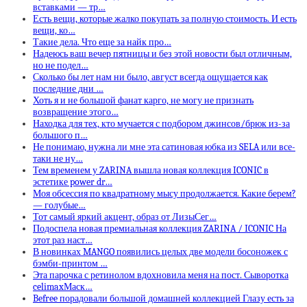
вставками — тр…
Есть вещи, которые жалко покупать за полную стоимость. И есть
вещи, ко…
Такие дела. Что еще за найк про…
Надеюсь ваш вечер пятницы и без этой новости был отличным,
но не подел…
Сколько бы лет нам ни было, август всегда ощущается как
последние дни …
Хоть я и не большой фанат карго, не могу не признать
возвращение этого…
Находка для тех, кто мучается с подбором джинсов/брюк из-за
большого п…
Не понимаю, нужна ли мне эта сатиновая юбка из SELA или все-
таки не ну…
Тем временем у ZARINA вышла новая коллекция ICONIC в
эстетике power dr…
Моя обсессия по квадратному мысу продолжается. Какие берем?
— голубые…
Тот самый яркий акцент, образ от ЛизыСег…
Подоспела новая премиальная коллекция ZARINA / ICONIC На
этот раз наст…
В новинках MANGO появились целых две модели босоножек с
бэмби-принтом …
Эта парочка с ретинолом вдохновила меня на пост. Сыворотка
celimaxМаск…
Befree порадовали большой домашней коллекцией Глазу есть за