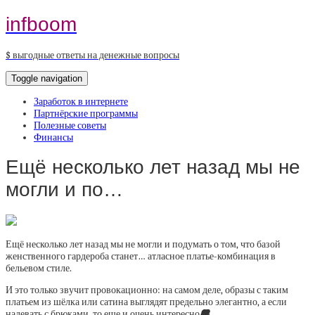
infboom
$ выгодные ответы на денежные вопросы
Toggle navigation
Заработок в интернете
Партнёрские программы
Полезные советы
Финансы
Ещё несколько лет назад мы не
могли и по…
Ещё несколько лет назад мы не могли и подумать о том, что базой
женственного гардероба станет… атласное платье-комбинация в
бельевом стиле.
И это только звучит провокационно: на самом деле, образы с таким
платьем из шёлка или сатина выглядят предельно элегантно, а если
надевать с брюками, то еще и очень интересно
🖤