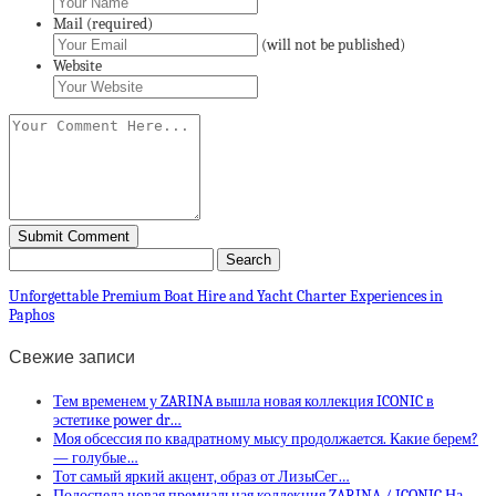
Mail (required)
(will not be published)
Website
Unforgettable Premium Boat Hire and Yacht Charter Experiences in
Paphos
Свежие записи
Тем временем у ZARINA вышла новая коллекция ICONIC в
эстетике power dr…
Моя обсессия по квадратному мысу продолжается. Какие берем?
— голубые…
Тот самый яркий акцент, образ от ЛизыСег…
Подоспела новая премиальная коллекция ZARINA / ICONIC На