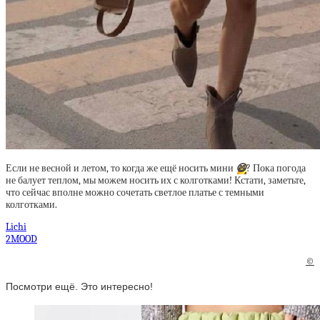
Если не весной и летом, то когда же ещё носить мини
😄
? Пока погода
не балует теплом, мы можем носить их с колготками! Кстати, заметьте,
что сейчас вполне можно сочетать светлое платье с темными
колготками.
Lichi
2MOOD
©
Посмотри ещё. Это интересно!