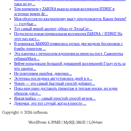
таки не ну…
Тем временем у ZARINA вышла новая коллекция ICONIC в
эстетике power dr…
Моя обсессия по квадратному мысу продолжается. Какие берем?
— голубые…
Тот самый яркий акцент, образ от ЛизыСег…
Подоспела новая премиальная коллекция ZARINA / ICONIC На
этот раз наст…
В новинках MANGO появились целых две модели босоножек с
бэмби-принтом …
Эта парочка с ретинолом вдохновила меня на пост. Сыворотка
celimaxМаск…
Befree порадовали большой домашней коллекцией Глазу есть за
что зацепи…
Не повторяем ошибок, девочки…
Эстетика последних августовских дней в п…
Чокер — это самый быстрый способ добавит…
Пока еще рано доставать трикотаж и теплые носки, но идеи
образов для п…
Яркая майка — самый простой способ мгнов…
Девочки, это тот случай, когда я просто …
Copyright © 2026 infboom.
WordPress: 6.39MB | MySQL:18632 | 5,044sec