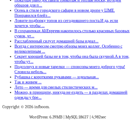
Пока еще рано доставать трикотаж и теплые носки, но идеи
образов для п…
Осень в стиле городского сафари в новом дропе у LIME.
Понравился блейз…
Ловите подборку топов из сегодняшнего поста.И да, если
хочется, чтобы …
В сохраненках AliExpress накопилось столько красивых базовых
сумок, чт…
Расслабленный силуэт домашней базы идеал…
Всегда с интересом смотрю обзоры моих коллег. Особенно с
великолепным …
Секрет хорошей базы не в том, чтобы она была скучной.А в том,
чтобы ут…
Подсолнух и новые тарелки — спонсоры моего доброго утра!
Словила неболь…
Рубашка с короткими рукавами — идеальная…
Так и живем …
Лето — время для смелых стилистических м…
Можно, в принципе, никуда не ездить — в разделах домашней
одежды у бре…
Copyright © 2026 infboom.
WordPress: 6.39MB | MySQL:18627 | 4,982sec