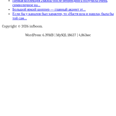
Первая коллекция 2MOOD после ребрендинга получила очень
символичное на…
Большой яркий шоппер — главный акцент эт…
Если бы у каналов был характер, то «Настя шла и нашла» была бы
той сам…
Copyright © 2026 infboom.
WordPress: 6.39MB | MySQL:18627 | 4,863sec