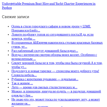
Unforgettable Premium Boat Hire and Yacht Charter Experiences in
Paphos
Свежие записи
Осень в стиле городского сафари в новом дропе у LIME.
Понравился блейз…
Ловите подборку топов из сегодняшнего поста.И да, если
хочется, чтобы …
В сохраненках AliExpress накопилось столько красивых базовых
сумок, чт…
Расслабленный силуэт домашней базы идеал…
Всегда с интересом смотрю обзоры моих коллег. Особенно с
великолепным …
Секрет хорошей базы не в том, чтобы она была скучной.А в том,
чтобы ут…
Подсолнух и новые тарелки — спонсоры моего доброго утра!
Словила неболь…
Рубашка с короткими рукавами — идеальная…
Так и живем …
Лето — время для смелых стилистических м…
Можно, в принципе, никуда не ездить — в разделах домашней
одежды у бре…
Не знаю что это, может тоска по ускользающему лету, а может
желание ок…