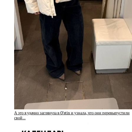
А это я удачно заглянула в O’stin и узнала, что они перевыпустили
свой…