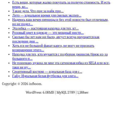
Есть вещи, которые жалко покупать за полную стоимость. И есть
вещи, ко…
Такие дела. Что еще за найк про…
Лето — идеальное время для смелых экспер…
Надеюсь ваш вечер пятницы и без этой новости был отличным,
но не подел…
Эта юбка — настоящая находка для тех, кт…
Розовый цвет в одежде — это мощный инстр…
Сколько бы лет нам ни было, август всегда ощущается как
последние дни …
Хоть я и не большой фанат карго, не могу не признать
возвращение этого…
Находка для тех, кто мучается с подбором джинсов/брюк из-за
большого п…
Не понимаю, нужна ли мне эта сатиновая юбка из SELA или все-
таки не ну…
Спортивный костюм — идеальная база для с…
Гайд: Идеальная белая футболка для элега…
Copyright © 2026 infboom.
WordPress: 6.08MB | MySQL:2789 | 1,188sec