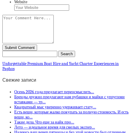
Website
Unforgettable Premium Boat Hire and Yacht Charter Experiences in
Paphos
Свежие записи
Осень 2026 года предлагает переосмыслить…
Бренды дружно предлагают нам рубашки и майки с упругими
вставками — тр…
Квадратный мыс уверенно удерживает стату…
Есть вещи, которые жалко покупать за полную стоимость. И есть
вещи, ко…
Такие дела. Что еще за найк про…
Лето — идеальное время для смелых экспер…
Надеюсь ваш вечер пятницы и без этой новости был отличным,