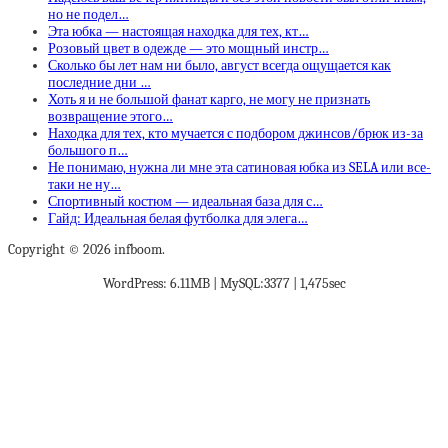
но не подел…
Эта юбка — настоящая находка для тех, кт…
Розовый цвет в одежде — это мощный инстр…
Сколько бы лет нам ни было, август всегда ощущается как
последние дни …
Хоть я и не большой фанат карго, не могу не признать
возвращение этого…
Находка для тех, кто мучается с подбором джинсов/брюк из-за
большого п…
Не понимаю, нужна ли мне эта сатиновая юбка из SELA или все-
таки не ну…
Спортивный костюм — идеальная база для с…
Гайд: Идеальная белая футболка для элега…
Copyright © 2026 infboom.
WordPress: 6.11MB | MySQL:3377 | 1,475sec