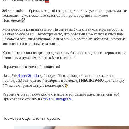
нашла кое-что итересное
❤️
Select Studio — бренд, который создаёт яркие и актуальные трикотажные
коллекции уже несколько сезонов на производстве в Нижнем
Новгороде
🤍
Мой фаворит рваный свитер. На сайте из 6-ти оттенков, мой выбор пал
на светло-розовый. Несмотря на то, что розовый может показаться вам,
не совсем осенним оттенком, с ним можно составить абсолютно разные
комплекты и цветовые сочетания.
Кроме того, в коллекции представлены базовые модели свитеров и поло
с длинным рукавом, также в 6-ти оттенках.
Порадую вас отличной новостью!
На сайте
Select Studio
действует бесплатная доставка по России в
период с 30 октября по 7 ноября, а промокод
THEGIRLWHO
даёт скидку
7% на всю трикотажную коллекцию
✨
Уверена что вы, также как и я, найдёте тот самый идеальный свитер!
Прикрепляю ссылку на
сайт
и
Instagram
Посмотри ещё. Это интересно!