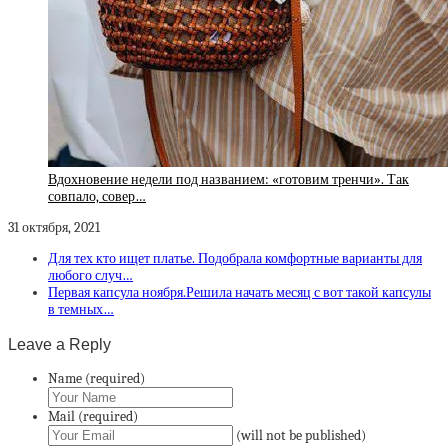
Вдохновение недели под названием: «готовим тренчи». Так
совпало, совер…
31 октября, 2021
Для тех кто ищет платье. Подобрала комфортные варианты для
любого случ…
Первая капсула ноября.Решила начать месяц с вот такой капсулы
в темных…
Leave a Reply
Name (required)
Mail (required)
(will not be published)